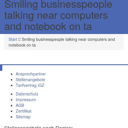
Smiling businesspeople
talking near computers
and notebook on ta
Start
Smiling businesspeople talking near computers and
notebook on ta
Ansprechpartner
Stellenangebote
Tarifvertrag iGZ
Datenschutz
Impressum
AGB
Zertifikat
Sitemap
Stellenangebote nach Region: