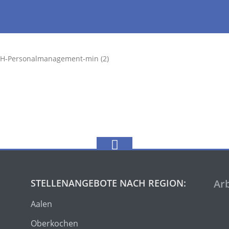
bH-Personalmanagement-min (2)
STELLENANGEBOTE NACH REGION:
Ar
Aalen
Oberkochen