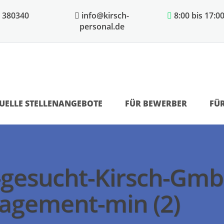
 380340
info@kirsch-
8:00 bis 17:0
personal.de
UELLE STELLENANGEBOTE
FÜR BEWERBER
FÜ
-gesucht-Kirsch-Gm
agement-min (2)